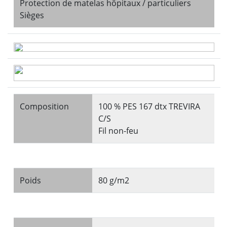
Protection de matelas hôpitaux / particuliers
Sièges
Composition
100 % PES 167 dtx TREVIRA
C/S
Fil non-feu
Poids
80 g/m2