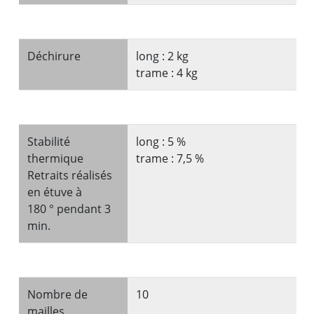
Déchirure
long : 2 kg
trame : 4 kg
Stabilité
long : 5 %
thermique
trame : 7,5 %
Retraits réalisés
en étuve à
180 ° pendant 3
min.
Nombre de
10
mailles