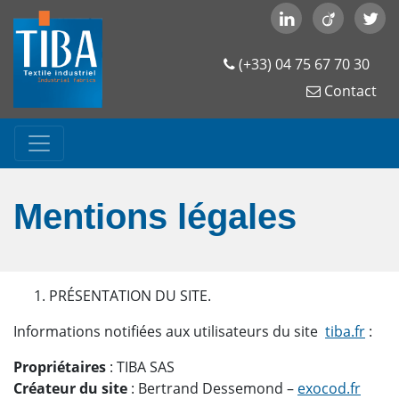
(+33) 04 75 67 70 30
Contact
Mentions légales
PRÉSENTATION DU SITE.
Informations notifiées aux utilisateurs du site
tiba.fr
:
Propriétaires
: TIBA SAS
Créateur du site
: Bertrand Dessemond –
exocod.fr